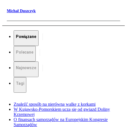
Michał Duszczyk
Powiązane
Polecane
Najnowsze
Tagi
Znaleźć sposób na nierówną walkę z korkami
W Kujawsko-Pomorskiem uczą się od gwiazd Doliny
Krzemowej
O finansach samorządów na Europejskim Kongresie
Samorządów