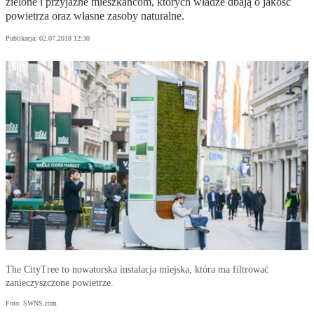
zielone i przyjazne mieszkańcom, których władze dbają o jakość
powietrza oraz własne zasoby naturalne.
Publikacja:
02.07.2018 12:30
The CityTree to nowatorska instalacja miejska, która ma filtrować
zanieczyszczone powietrze.
Foto: SWNS.com