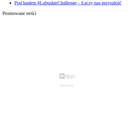
Pod hasłem #LubuskieChallenge – Łączy nas przyszłość
Promowane treści