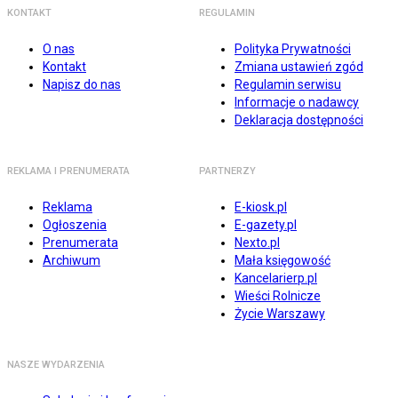
KONTAKT
REGULAMIN
O nas
Polityka Prywatności
Kontakt
Zmiana ustawień zgód
Napisz do nas
Regulamin serwisu
Informacje o nadawcy
Deklaracja dostępności
REKLAMA I PRENUMERATA
PARTNERZY
Reklama
E-kiosk.pl
Ogłoszenia
E-gazety.pl
Prenumerata
Nexto.pl
Archiwum
Mała księgowość
Kancelarierp.pl
Wieści Rolnicze
Życie Warszawy
NASZE WYDARZENIA