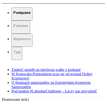
Powiązane
Polecane
Najnowsze
Tagi
Znaleźć sposób na nierówną walkę z korkami
W Kujawsko-Pomorskiem uczą się od gwiazd Doliny
Krzemowej
O finansach samorządów na Europejskim Kongresie
Samorządów
Pod hasłem #LubuskieChallenge – Łączy nas przyszłość
Promowane treści