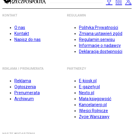
KONTAKT
REGULAMIN
O nas
Polityka Prywatności
Kontakt
Zmiana ustawień zgód
Napisz do nas
Regulamin serwisu
Informacje o nadawcy
Deklaracja dostępności
REKLAMA I PRENUMERATA
PARTNERZY
Reklama
E-kiosk.pl
Ogłoszenia
E-gazety.pl
Prenumerata
Nexto.pl
Archiwum
Mała księgowość
Kancelarierp.pl
Wieści Rolnicze
Życie Warszawy
NASZE WYDARZENIA