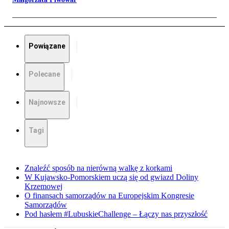
Powiązane
Polecane
Najnowsze
Tagi
Znaleźć sposób na nierówną walkę z korkami
W Kujawsko-Pomorskiem uczą się od gwiazd Doliny
Krzemowej
O finansach samorządów na Europejskim Kongresie
Samorządów
Pod hasłem #LubuskieChallenge – Łączy nas przyszłość