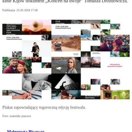
kinie Kijów dokument „Koncert na dwoje” Tomasza Drozdowicza.
Publikacja:
25.05.2018 17:00
Plakat zapowiadający tegoroczną edycję festiwalu.
Foto: materiały prasowe
Małgorzata Piwowar