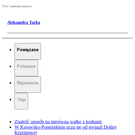
Foto: materiały prasowe
Aleksandra Tarka
Powiązane
Polecane
Najnowsze
Tagi
Znaleźć sposób na nierówną walkę z korkami
W Kujawsko-Pomorskiem uczą się od gwiazd Doliny
Krzemowej