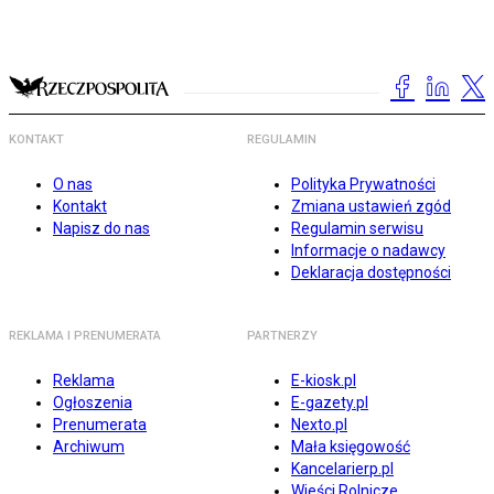
KONTAKT
REGULAMIN
O nas
Polityka Prywatności
Kontakt
Zmiana ustawień zgód
Napisz do nas
Regulamin serwisu
Informacje o nadawcy
Deklaracja dostępności
REKLAMA I PRENUMERATA
PARTNERZY
Reklama
E-kiosk.pl
Ogłoszenia
E-gazety.pl
Prenumerata
Nexto.pl
Archiwum
Mała księgowość
Kancelarierp.pl
Wieści Rolnicze