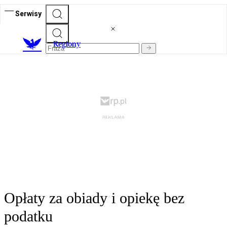
Serwisy
R
egiony
Opłaty za obiady i opiekę bez
podatku