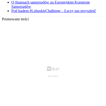
O finansach samorządów na Europejskim Kongresie
Samorządów
Pod hasłem #LubuskieChallenge – Łączy nas przyszłość
Promowane treści