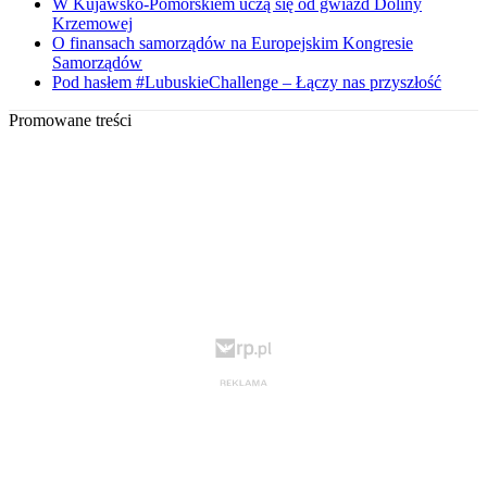
W Kujawsko-Pomorskiem uczą się od gwiazd Doliny
Krzemowej
O finansach samorządów na Europejskim Kongresie
Samorządów
Pod hasłem #LubuskieChallenge – Łączy nas przyszłość
Promowane treści