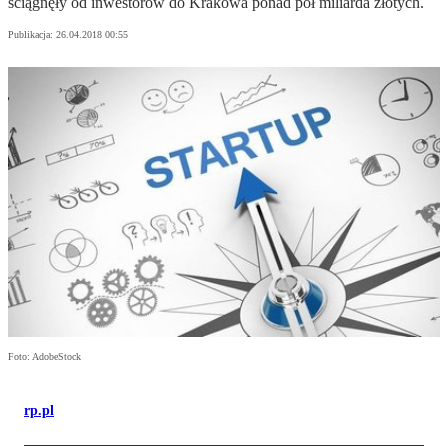
ściągnęły od inwestorów do Krakowa ponad pół miliarda złotych.
Publikacja:
26.04.2018 00:55
Foto: AdobeStock
rp.pl