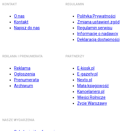
KONTAKT
REGULAMIN
O nas
Polityka Prywatności
Kontakt
Zmiana ustawień zgód
Napisz do nas
Regulamin serwisu
Informacje o nadawcy
Deklaracja dostępności
REKLAMA I PRENUMERATA
PARTNERZY
Reklama
E-kiosk.pl
Ogłoszenia
E-gazety.pl
Prenumerata
Nexto.pl
Archiwum
Mała księgowość
Kancelarierp.pl
Wieści Rolnicze
Życie Warszawy
NASZE WYDARZENIA