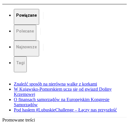
Powiązane
Polecane
Najnowsze
Tagi
Znaleźć sposób na nierówną walkę z korkami
W Kujawsko-Pomorskiem uczą się od gwiazd Doliny
Krzemowej
O finansach samorządów na Europejskim Kongresie
Samorządów
Pod hasłem #LubuskieChallenge – Łączy nas przyszłość
Promowane treści