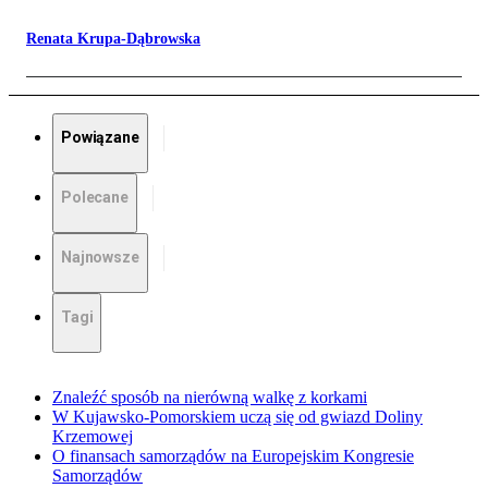
Renata Krupa-Dąbrowska
Powiązane
Polecane
Najnowsze
Tagi
Znaleźć sposób na nierówną walkę z korkami
W Kujawsko-Pomorskiem uczą się od gwiazd Doliny
Krzemowej
O finansach samorządów na Europejskim Kongresie
Samorządów