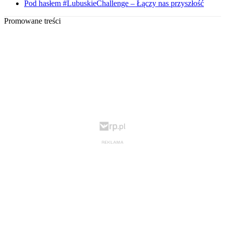
Pod hasłem #LubuskieChallenge – Łączy nas przyszłość
Promowane treści