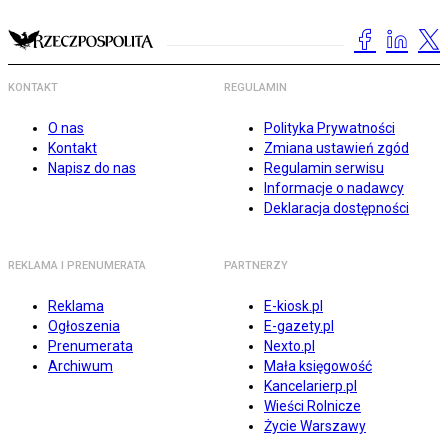
KONTAKT
REGULAMIN
O nas
Polityka Prywatności
Kontakt
Zmiana ustawień zgód
Napisz do nas
Regulamin serwisu
Informacje o nadawcy
Deklaracja dostępności
REKLAMA I PRENUMERATA
PARTNERZY
Reklama
E-kiosk.pl
Ogłoszenia
E-gazety.pl
Prenumerata
Nexto.pl
Archiwum
Mała księgowość
Kancelarierp.pl
Wieści Rolnicze
Życie Warszawy