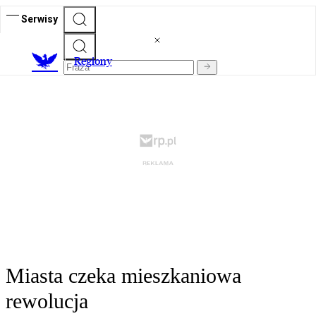
Serwisy
R
egiony
Miasta czeka mieszkaniowa
rewolucja