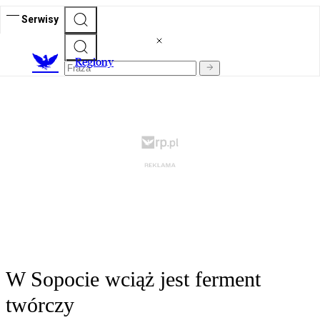
Serwisy
R
egiony
W Sopocie wciąż jest ferment
twórczy