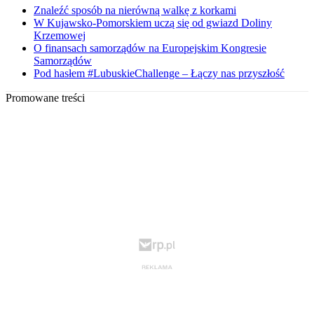
Znaleźć sposób na nierówną walkę z korkami
W Kujawsko-Pomorskiem uczą się od gwiazd Doliny
Krzemowej
O finansach samorządów na Europejskim Kongresie
Samorządów
Pod hasłem #LubuskieChallenge – Łączy nas przyszłość
Promowane treści