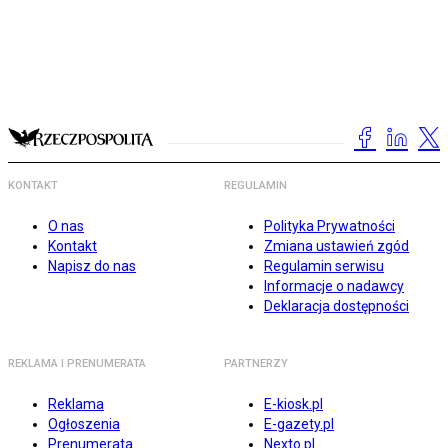
KONTAKT
REGULAMIN
O nas
Polityka Prywatności
Kontakt
Zmiana ustawień zgód
Napisz do nas
Regulamin serwisu
Informacje o nadawcy
Deklaracja dostępności
REKLAMA I PRENUMERATA
PARTNERZY
Reklama
E-kiosk.pl
Ogłoszenia
E-gazety.pl
Prenumerata
Nexto.pl