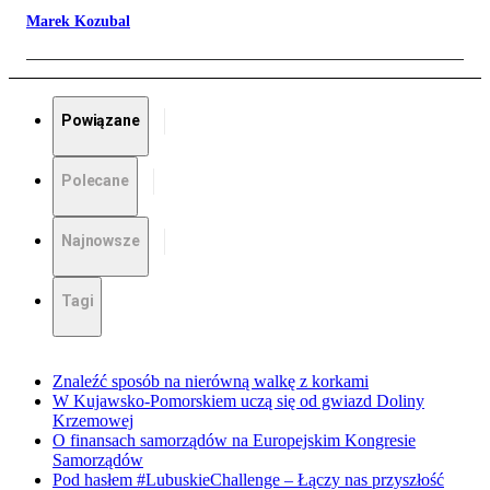
Marek Kozubal
Powiązane
Polecane
Najnowsze
Tagi
Znaleźć sposób na nierówną walkę z korkami
W Kujawsko-Pomorskiem uczą się od gwiazd Doliny
Krzemowej
O finansach samorządów na Europejskim Kongresie
Samorządów
Pod hasłem #LubuskieChallenge – Łączy nas przyszłość