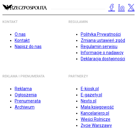
KONTAKT
REGULAMIN
O nas
Polityka Prywatności
Kontakt
Zmiana ustawień zgód
Napisz do nas
Regulamin serwisu
Informacje o nadawcy
Deklaracja dostępności
REKLAMA I PRENUMERATA
PARTNERZY
Reklama
E-kiosk.pl
Ogłoszenia
E-gazety.pl
Prenumerata
Nexto.pl
Archiwum
Mała księgowość
Kancelarierp.pl
Wieści Rolnicze
Życie Warszawy