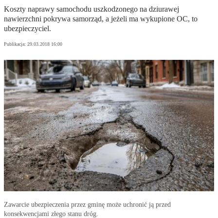
Koszty naprawy samochodu uszkodzonego na dziurawej
nawierzchni pokrywa samorząd, a jeżeli ma wykupione OC, to
ubezpieczyciel.
Publikacja:
29.03.2018 16:00
Zawarcie ubezpieczenia przez gminę może uchronić ją przed
konsekwencjami złego stanu dróg.