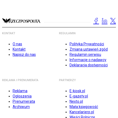
KONTAKT
REGULAMIN
O nas
Polityka Prywatności
Kontakt
Zmiana ustawień zgód
Napisz do nas
Regulamin serwisu
Informacje o nadawcy
Deklaracja dostępności
REKLAMA I PRENUMERATA
PARTNERZY
Reklama
E-kiosk.pl
Ogłoszenia
E-gazety.pl
Prenumerata
Nexto.pl
Archiwum
Mała księgowość
Kancelarierp.pl
Wieści Rolnicze