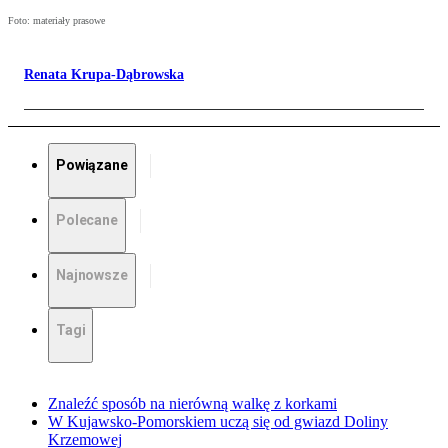
Foto: materiały prasowe
Renata Krupa-Dąbrowska
Powiązane
Polecane
Najnowsze
Tagi
Znaleźć sposób na nierówną walkę z korkami
W Kujawsko-Pomorskiem uczą się od gwiazd Doliny
Krzemowej