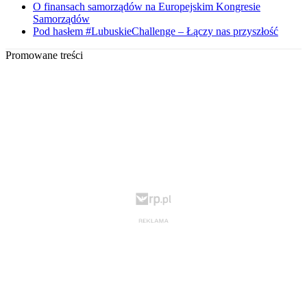
O finansach samorządów na Europejskim Kongresie
Samorządów
Pod hasłem #LubuskieChallenge – Łączy nas przyszłość
Promowane treści