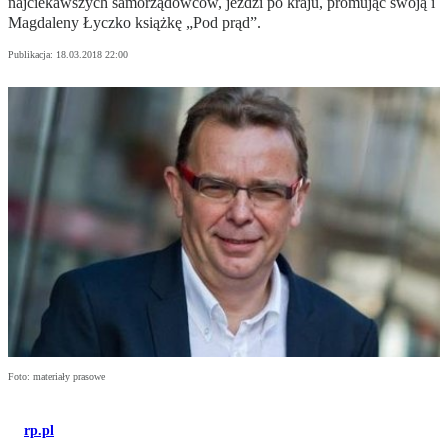
najciekawszych samorządowców, jeździ po kraju, promując swoją i
Magdaleny Łyczko książkę „Pod prąd”.
Publikacja:
18.03.2018 22:00
Foto: materiały prasowe
rp.pl