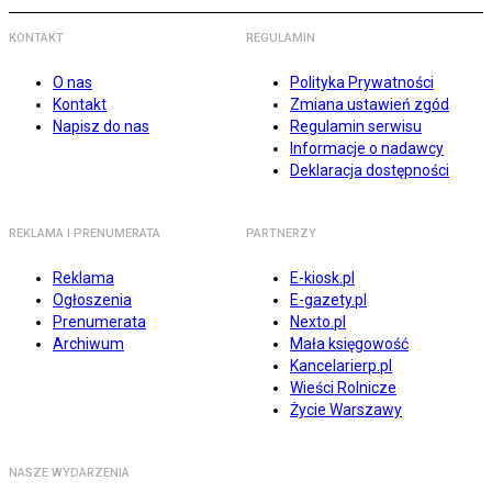
KONTAKT
REGULAMIN
O nas
Polityka Prywatności
Kontakt
Zmiana ustawień zgód
Napisz do nas
Regulamin serwisu
Informacje o nadawcy
Deklaracja dostępności
REKLAMA I PRENUMERATA
PARTNERZY
Reklama
E-kiosk.pl
Ogłoszenia
E-gazety.pl
Prenumerata
Nexto.pl
Archiwum
Mała księgowość
Kancelarierp.pl
Wieści Rolnicze
Życie Warszawy
NASZE WYDARZENIA