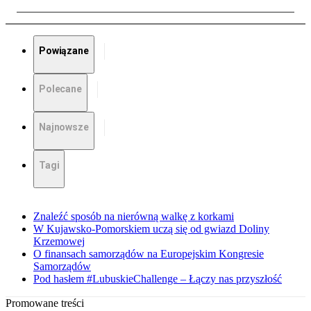
Powiązane
Polecane
Najnowsze
Tagi
Znaleźć sposób na nierówną walkę z korkami
W Kujawsko-Pomorskiem uczą się od gwiazd Doliny
Krzemowej
O finansach samorządów na Europejskim Kongresie
Samorządów
Pod hasłem #LubuskieChallenge – Łączy nas przyszłość
Promowane treści