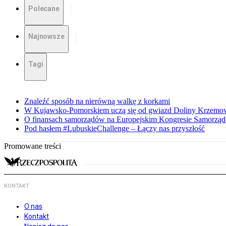
Polecane
Najnowsze
Tagi
Znaleźć sposób na nierówną walkę z korkami
W Kujawsko-Pomorskiem uczą się od gwiazd Doliny Krzemo
O finansach samorządów na Europejskim Kongresie Samorzą
Pod hasłem #LubuskieChallenge – Łączy nas przyszłość
Promowane treści
KONTAKT
O nas
Kontakt