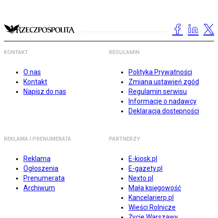
KONTAKT
REGULAMIN
O nas
Polityka Prywatności
Kontakt
Zmiana ustawień zgód
Napisz do nas
Regulamin serwisu
Informacje o nadawcy
Deklaracja dostępności
REKLAMA I PRENUMERATA
PARTNERZY
Reklama
E-kiosk.pl
Ogłoszenia
E-gazety.pl
Prenumerata
Nexto.pl
Archiwum
Mała księgowość
Kancelarierp.pl
Wieści Rolnicze
Życie Warszawy