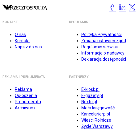
KONTAKT
REGULAMIN
O nas
Polityka Prywatności
Kontakt
Zmiana ustawień zgód
Napisz do nas
Regulamin serwisu
Informacje o nadawcy
Deklaracja dostępności
REKLAMA I PRENUMERATA
PARTNERZY
Reklama
E-kiosk.pl
Ogłoszenia
E-gazety.pl
Prenumerata
Nexto.pl
Archiwum
Mała księgowość
Kancelarierp.pl
Wieści Rolnicze
Życie Warszawy