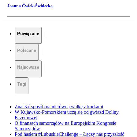
Joanna Ćwiek-Świdecka
Powiązane
Polecane
Najnowsze
Tagi
Znaleźć sposób na nierówną walkę z korkami
W Kujawsko-Pomorskiem uczą się od gwiazd Doliny
Krzemowej
O finansach samorządów na Europejskim Kongresie
Samorządów
Pod hasłem #LubuskieChallenge – Łączy nas przyszłość