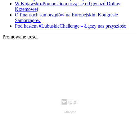
W Kujawsko-Pomorskiem uczą się od gwiazd Doliny
Krzemowej
O finansach samorządów na Europejskim Kongresie
Samorządów
Pod hasłem #LubuskieChallenge – Łączy nas przyszłość
Promowane treści