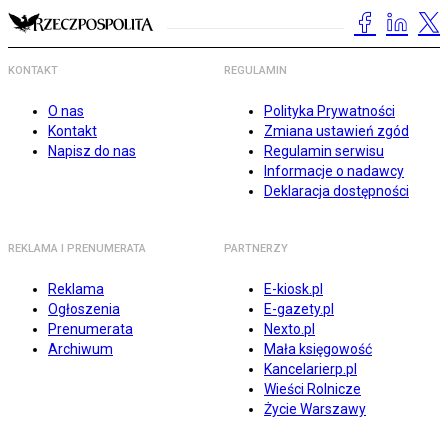
KONTAKT
REGULAMIN
O nas
Polityka Prywatności
Kontakt
Zmiana ustawień zgód
Napisz do nas
Regulamin serwisu
Informacje o nadawcy
Deklaracja dostępności
REKLAMA I PRENUMERATA
PARTNERZY
Reklama
E-kiosk.pl
Ogłoszenia
E-gazety.pl
Prenumerata
Nexto.pl
Archiwum
Mała księgowość
Kancelarierp.pl
Wieści Rolnicze
Życie Warszawy