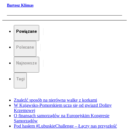
Bartosz Klimas
Powiązane
Polecane
Najnowsze
Tagi
Znaleźć sposób na nierówną walkę z korkami
W Kujawsko-Pomorskiem uczą się od gwiazd Doliny
Krzemowej
O finansach samorządów na Europejskim Kongresie
Samorządów
Pod hasłem #LubuskieChallenge – Łączy nas przyszłość