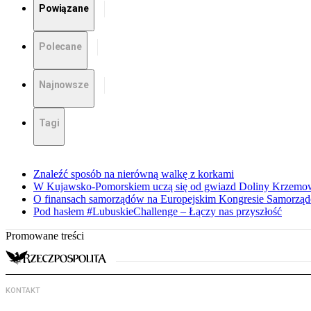
Powiązane
Polecane
Najnowsze
Tagi
Znaleźć sposób na nierówną walkę z korkami
W Kujawsko-Pomorskiem uczą się od gwiazd Doliny Krzemo
O finansach samorządów na Europejskim Kongresie Samorzą
Pod hasłem #LubuskieChallenge – Łączy nas przyszłość
Promowane treści
KONTAKT