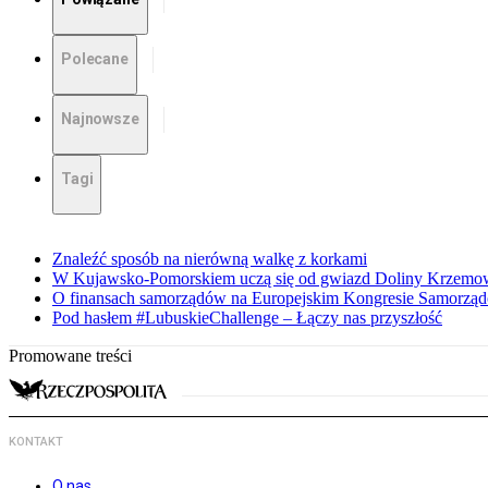
Polecane
Najnowsze
Tagi
Znaleźć sposób na nierówną walkę z korkami
W Kujawsko-Pomorskiem uczą się od gwiazd Doliny Krzemo
O finansach samorządów na Europejskim Kongresie Samorzą
Pod hasłem #LubuskieChallenge – Łączy nas przyszłość
Promowane treści
KONTAKT
O nas