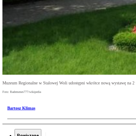
Muzeum Regionalne w Stalowej Woli udostępni wkrótce nową wystawę na 2 
Foto: Rademenes777/wikipedia
Bartosz Klimas
Powiązane