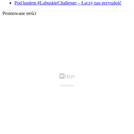
Pod hasłem #LubuskieChallenge – Łączy nas przyszłość
Promowane treści