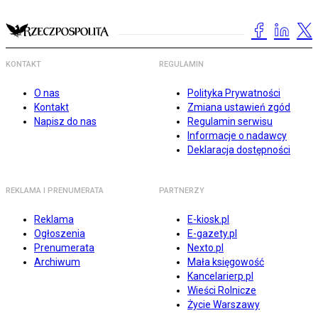
KONTAKT
REGULAMIN
O nas
Polityka Prywatności
Kontakt
Zmiana ustawień zgód
Napisz do nas
Regulamin serwisu
Informacje o nadawcy
Deklaracja dostępności
REKLAMA I PRENUMERATA
PARTNERZY
Reklama
E-kiosk.pl
Ogłoszenia
E-gazety.pl
Prenumerata
Nexto.pl
Archiwum
Mała księgowość
Kancelarierp.pl
Wieści Rolnicze
Życie Warszawy