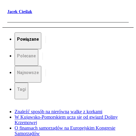
Jacek Cieślak
Powiązane
Polecane
Najnowsze
Tagi
Znaleźć sposób na nierówną walkę z korkami
W Kujawsko-Pomorskiem uczą się od gwiazd Doliny
Krzemowej
O finansach samorządów na Europejskim Kongresie
Samorządów