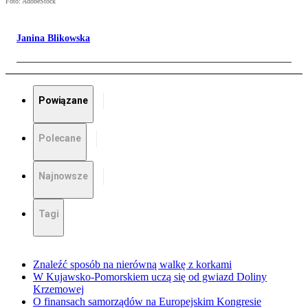
Foto: AdobeStock
Janina Blikowska
Powiązane
Polecane
Najnowsze
Tagi
Znaleźć sposób na nierówną walkę z korkami
W Kujawsko-Pomorskiem uczą się od gwiazd Doliny
Krzemowej
O finansach samorządów na Europejskim Kongresie