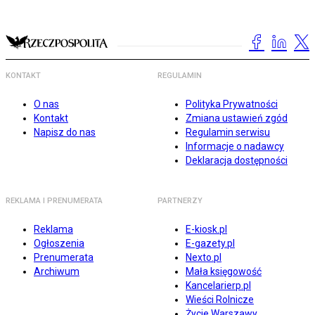
KONTAKT
REGULAMIN
O nas
Polityka Prywatności
Kontakt
Zmiana ustawień zgód
Napisz do nas
Regulamin serwisu
Informacje o nadawcy
Deklaracja dostępności
REKLAMA I PRENUMERATA
PARTNERZY
Reklama
E-kiosk.pl
Ogłoszenia
E-gazety.pl
Prenumerata
Nexto.pl
Archiwum
Mała księgowość
Kancelarierp.pl
Wieści Rolnicze
Życie Warszawy