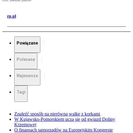
Foto: materiały prasowe
rp.pl
Powiązane
Polecane
Najnowsze
Tagi
Znaleźć sposób na nierówną walkę z korkami
W Kujawsko-Pomorskiem uczą się od gwiazd Doliny
Krzemowej
O finansach samorządów na Europejskim Kongresie