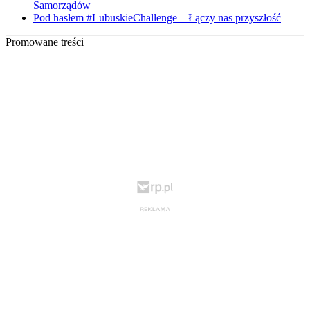
Samorządów
Pod hasłem #LubuskieChallenge – Łączy nas przyszłość
Promowane treści