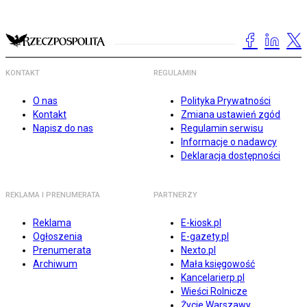
KONTAKT
REGULAMIN
O nas
Polityka Prywatności
Kontakt
Zmiana ustawień zgód
Napisz do nas
Regulamin serwisu
Informacje o nadawcy
Deklaracja dostępności
REKLAMA I PRENUMERATA
PARTNERZY
Reklama
E-kiosk.pl
Ogłoszenia
E-gazety.pl
Prenumerata
Nexto.pl
Archiwum
Mała księgowość
Kancelarierp.pl
Wieści Rolnicze
Życie Warszawy