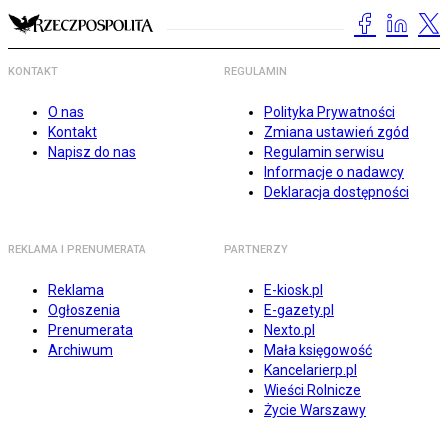
KONTAKT
REGULAMIN
O nas
Polityka Prywatności
Kontakt
Zmiana ustawień zgód
Napisz do nas
Regulamin serwisu
Informacje o nadawcy
Deklaracja dostępności
REKLAMA I PRENUMERATA
PARTNERZY
Reklama
E-kiosk.pl
Ogłoszenia
E-gazety.pl
Prenumerata
Nexto.pl
Archiwum
Mała księgowość
Kancelarierp.pl
Wieści Rolnicze
Życie Warszawy