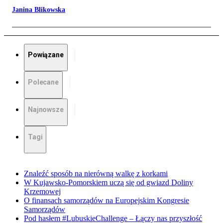
Janina Blikowska
Powiązane
Polecane
Najnowsze
Tagi
Znaleźć sposób na nierówną walkę z korkami
W Kujawsko-Pomorskiem uczą się od gwiazd Doliny
Krzemowej
O finansach samorządów na Europejskim Kongresie
Samorządów
Pod hasłem #LubuskieChallenge – Łączy nas przyszłość