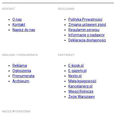
KONTAKT
REGULAMIN
O nas
Polityka Prywatności
Kontakt
Zmiana ustawień zgód
Napisz do nas
Regulamin serwisu
Informacje o nadawcy
Deklaracja dostępności
REKLAMA I PRENUMERATA
PARTNERZY
Reklama
E-kiosk.pl
Ogłoszenia
E-gazety.pl
Prenumerata
Nexto.pl
Archiwum
Mała księgowość
Kancelarierp.pl
Wieści Rolnicze
Życie Warszawy
NASZE WYDARZENIA