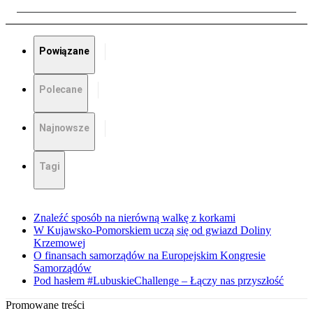
Powiązane
Polecane
Najnowsze
Tagi
Znaleźć sposób na nierówną walkę z korkami
W Kujawsko-Pomorskiem uczą się od gwiazd Doliny
Krzemowej
O finansach samorządów na Europejskim Kongresie
Samorządów
Pod hasłem #LubuskieChallenge – Łączy nas przyszłość
Promowane treści