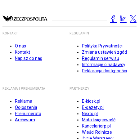
KONTAKT
REGULAMIN
O nas
Polityka Prywatności
Kontakt
Zmiana ustawień zgód
Napisz do nas
Regulamin serwisu
Informacje o nadawcy
Deklaracja dostępności
REKLAMA I PRENUMERATA
PARTNERZY
Reklama
E-kiosk.pl
Ogłoszenia
E-gazety.pl
Prenumerata
Nexto.pl
Archiwum
Mała księgowość
Kancelarierp.pl
Wieści Rolnicze
Życie Warszawy