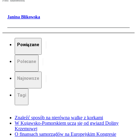
Foto: shutterstock
Janina Blikowska
Powiązane
Polecane
Najnowsze
Tagi
Znaleźć sposób na nierówną walkę z korkami
W Kujawsko-Pomorskiem uczą się od gwiazd Doliny
Krzemowej
O finansach samorządów na Europejskim Kongresie