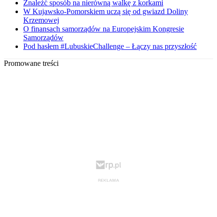
Znaleźć sposób na nierówną walkę z korkami
W Kujawsko-Pomorskiem uczą się od gwiazd Doliny
Krzemowej
O finansach samorządów na Europejskim Kongresie
Samorządów
Pod hasłem #LubuskieChallenge – Łączy nas przyszłość
Promowane treści