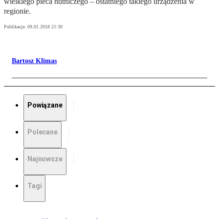
wielkiego pieca hutniczego – ostatniego takiego urządzenia w
regionie.
Publikacja:
09.01.2018 21:30
Bartosz Klimas
Powiązane
Polecane
Najnowsze
Tagi