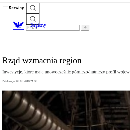
Serwisy
R
egiony
Rząd wzmacnia region
Inwestycje, które mają unowocześnić górniczo-hutniczy profil wojew
Publikacja:
09.01.2018 21:30