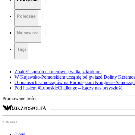
Polecane
Najnowsze
Tagi
Znaleźć sposób na nierówną walkę z korkami
W Kujawsko-Pomorskiem uczą się od gwiazd Doliny Krzemo
O finansach samorządów na Europejskim Kongresie Samorzą
Pod hasłem #LubuskieChallenge – Łączy nas przyszłość
Promowane treści
KONTAKT
O nas