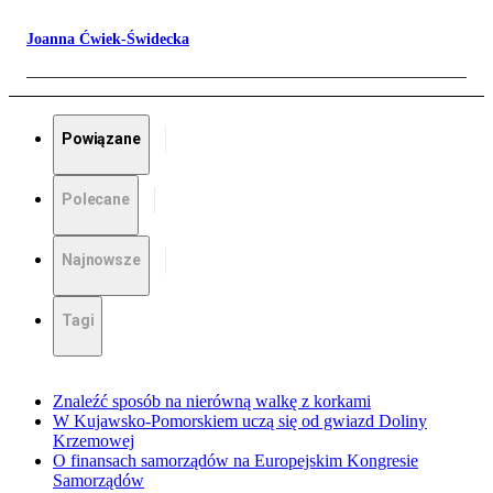
Joanna Ćwiek-Świdecka
Powiązane
Polecane
Najnowsze
Tagi
Znaleźć sposób na nierówną walkę z korkami
W Kujawsko-Pomorskiem uczą się od gwiazd Doliny
Krzemowej
O finansach samorządów na Europejskim Kongresie
Samorządów