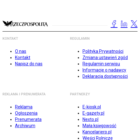
KONTAKT
REGULAMIN
O nas
Polityka Prywatności
Kontakt
Zmiana ustawień zgód
Napisz do nas
Regulamin serwisu
Informacje o nadawcy
Deklaracja dostępności
REKLAMA I PRENUMERATA
PARTNERZY
Reklama
E-kiosk.pl
Ogłoszenia
E-gazety.pl
Prenumerata
Nexto.pl
Archiwum
Mała księgowość
Kancelarierp.pl
Wieści Rolnicze