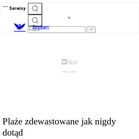
Serwisy
R
egiony
Plaże zdewastowane jak nigdy
dotąd