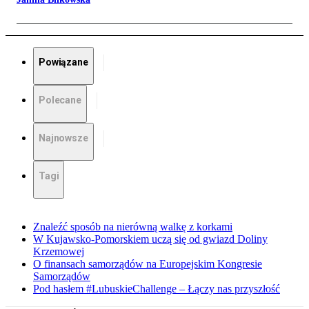
Powiązane
Polecane
Najnowsze
Tagi
Znaleźć sposób na nierówną walkę z korkami
W Kujawsko-Pomorskiem uczą się od gwiazd Doliny
Krzemowej
O finansach samorządów na Europejskim Kongresie
Samorządów
Pod hasłem #LubuskieChallenge – Łączy nas przyszłość