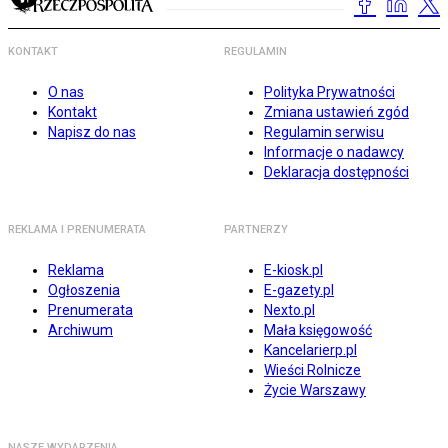
KONTAKT
REGULAMIN
O nas
Polityka Prywatności
Kontakt
Zmiana ustawień zgód
Napisz do nas
Regulamin serwisu
Informacje o nadawcy
Deklaracja dostępności
REKLAMA I PRENUMERATA
PARTNERZY
Reklama
E-kiosk.pl
Ogłoszenia
E-gazety.pl
Prenumerata
Nexto.pl
Archiwum
Mała księgowość
Kancelarierp.pl
Wieści Rolnicze
Życie Warszawy
NASZE WYDARZENIA