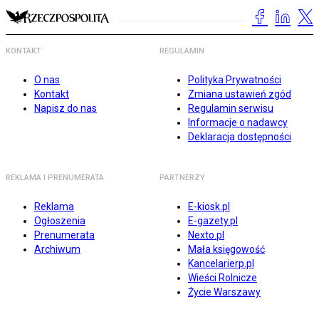
KONTAKT
REGULAMIN
O nas
Polityka Prywatności
Kontakt
Zmiana ustawień zgód
Napisz do nas
Regulamin serwisu
Informacje o nadawcy
Deklaracja dostępności
REKLAMA I PRENUMERATA
PARTNERZY
Reklama
E-kiosk.pl
Ogłoszenia
E-gazety.pl
Prenumerata
Nexto.pl
Archiwum
Mała księgowość
Kancelarierp.pl
Wieści Rolnicze
Życie Warszawy