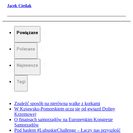
Jacek Cieślak
Powiązane
Polecane
Najnowsze
Tagi
Znaleźć sposób na nierówną walkę z korkami
W Kujawsko-Pomorskiem uczą się od gwiazd Doliny
Krzemowej
O finansach samorządów na Europejskim Kongresie
Samorządów
Pod hasłem #LubuskieChallenge – Łączy nas przyszłość