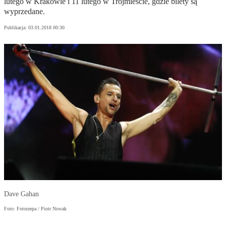
lutego w Krakowie i 11 lutego w Trójmieście, gdzie bilety są
wyprzedane.
Publikacja:
03.01.2018 00:30
Dave Gahan
Foto: Fotorzepa / Piotr Nowak