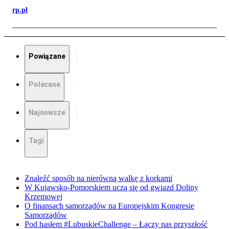
rp.pl
Powiązane
Polecane
Najnowsze
Tagi
Znaleźć sposób na nierówną walkę z korkami
W Kujawsko-Pomorskiem uczą się od gwiazd Doliny
Krzemowej
O finansach samorządów na Europejskim Kongresie
Samorządów
Pod hasłem #LubuskieChallenge – Łączy nas przyszłość