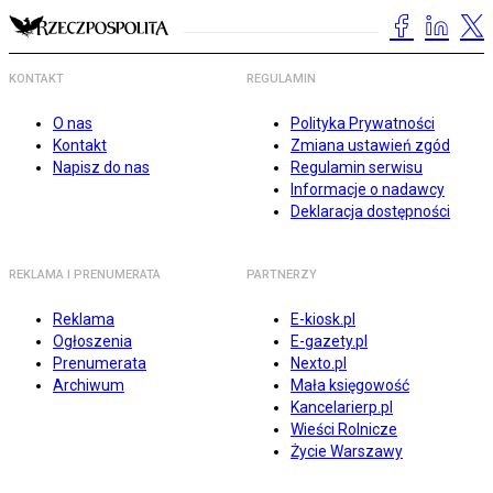
KONTAKT
REGULAMIN
O nas
Polityka Prywatności
Kontakt
Zmiana ustawień zgód
Napisz do nas
Regulamin serwisu
Informacje o nadawcy
Deklaracja dostępności
REKLAMA I PRENUMERATA
PARTNERZY
Reklama
E-kiosk.pl
Ogłoszenia
E-gazety.pl
Prenumerata
Nexto.pl
Archiwum
Mała księgowość
Kancelarierp.pl
Wieści Rolnicze
Życie Warszawy