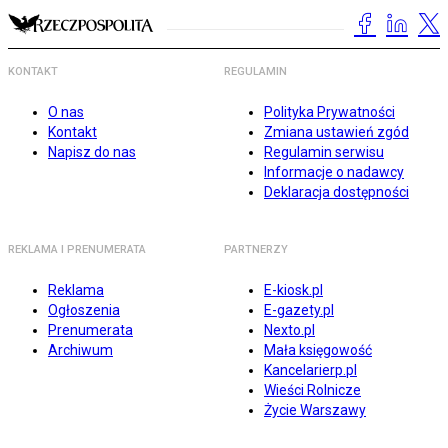
KONTAKT
REGULAMIN
O nas
Polityka Prywatności
Kontakt
Zmiana ustawień zgód
Napisz do nas
Regulamin serwisu
Informacje o nadawcy
Deklaracja dostępności
REKLAMA I PRENUMERATA
PARTNERZY
Reklama
E-kiosk.pl
Ogłoszenia
E-gazety.pl
Prenumerata
Nexto.pl
Archiwum
Mała księgowość
Kancelarierp.pl
Wieści Rolnicze
Życie Warszawy