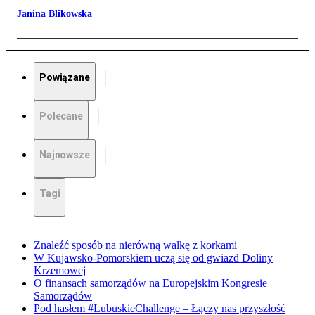
Janina Blikowska
Powiązane
Polecane
Najnowsze
Tagi
Znaleźć sposób na nierówną walkę z korkami
W Kujawsko-Pomorskiem uczą się od gwiazd Doliny
Krzemowej
O finansach samorządów na Europejskim Kongresie
Samorządów
Pod hasłem #LubuskieChallenge – Łączy nas przyszłość