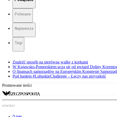
Polecane
Najnowsze
Tagi
Znaleźć sposób na nierówną walkę z korkami
W Kujawsko-Pomorskiem uczą się od gwiazd Doliny Krzemo
O finansach samorządów na Europejskim Kongresie Samorzą
Pod hasłem #LubuskieChallenge – Łączy nas przyszłość
Promowane treści
KONTAKT
O nas