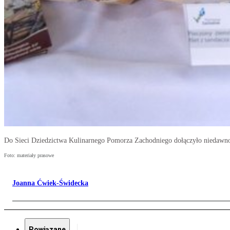
Do Sieci Dziedzictwa Kulinarnego Pomorza Zachodniego dołączyło niedawno
Foto: materiały prasowe
Joanna Ćwiek-Świdecka
Powiązane