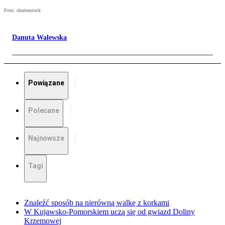
Foto: shutterstock
Danuta Walewska
Powiązane
Polecane
Najnowsze
Tagi
Znaleźć sposób na nierówną walkę z korkami
W Kujawsko-Pomorskiem uczą się od gwiazd Doliny
Krzemowej