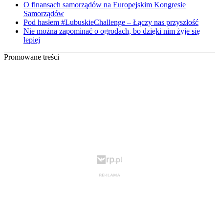
O finansach samorządów na Europejskim Kongresie
Samorządów
Pod hasłem #LubuskieChallenge – Łączy nas przyszłość
Nie można zapominać o ogrodach, bo dzięki nim żyje się
lepiej
Promowane treści