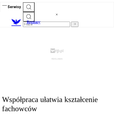
Serwisy
R
egiony
Współpraca ułatwia kształcenie
fachowców