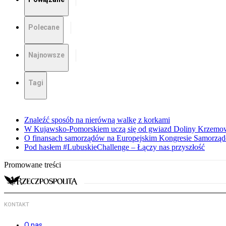
Polecane
Najnowsze
Tagi
Znaleźć sposób na nierówną walkę z korkami
W Kujawsko-Pomorskiem uczą się od gwiazd Doliny Krzemo
O finansach samorządów na Europejskim Kongresie Samorzą
Pod hasłem #LubuskieChallenge – Łączy nas przyszłość
Promowane treści
KONTAKT
O nas