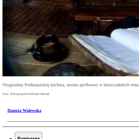
Oryginalnej Podkarpackiej kuchnia, można spróbować w bieszczadzkich resta
Foto: Rzeczpospolita/Michał Walczak
Danuta Walewska
Powiązane