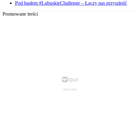
Pod hasłem #LubuskieChallenge – Łączy nas przyszłość
Promowane treści