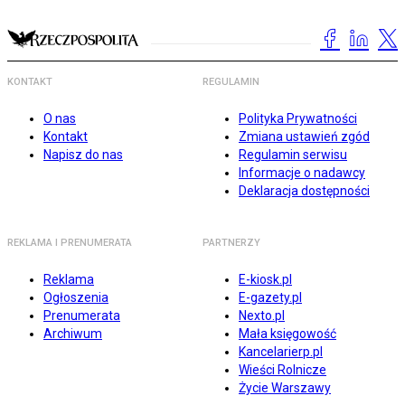
KONTAKT
REGULAMIN
O nas
Polityka Prywatności
Kontakt
Zmiana ustawień zgód
Napisz do nas
Regulamin serwisu
Informacje o nadawcy
Deklaracja dostępności
REKLAMA I PRENUMERATA
PARTNERZY
Reklama
E-kiosk.pl
Ogłoszenia
E-gazety.pl
Prenumerata
Nexto.pl
Archiwum
Mała księgowość
Kancelarierp.pl
Wieści Rolnicze
Życie Warszawy