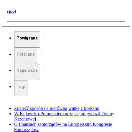
rp.pl
Powiązane
Polecane
Najnowsze
Tagi
Znaleźć sposób na nierówną walkę z korkami
W Kujawsko-Pomorskiem uczą się od gwiazd Doliny
Krzemowej
O finansach samorządów na Europejskim Kongresie
Samorządów