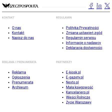
KONTAKT
REGULAMIN
O nas
Polityka Prywatności
Kontakt
Zmiana ustawień zgód
Napisz do nas
Regulamin serwisu
Informacje o nadawcy
Deklaracja dostępności
REKLAMA I PRENUMERATA
PARTNERZY
Reklama
E-kiosk.pl
Ogłoszenia
E-gazety.pl
Prenumerata
Nexto.pl
Archiwum
Mała księgowość
Kancelarierp.pl
Wieści Rolnicze
Życie Warszawy