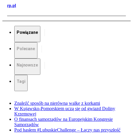
rp.pl
Powiązane
Polecane
Najnowsze
Tagi
Znaleźć sposób na nierówną walkę z korkami
W Kujawsko-Pomorskiem uczą się od gwiazd Doliny
Krzemowej
O finansach samorządów na Europejskim Kongresie
Samorządów
Pod hasłem #LubuskieChallenge – Łączy nas przyszłość