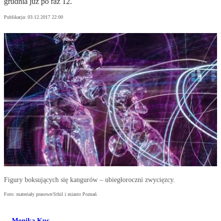
grudnia już po raz 12.
Publikacja:
03.12.2017 22:00
Figury boksujących się kangurów – ubiegłoroczni zwycięzcy.
Foto: materiały prasowe/Sthil i miasto Poznań
Monika Kuc