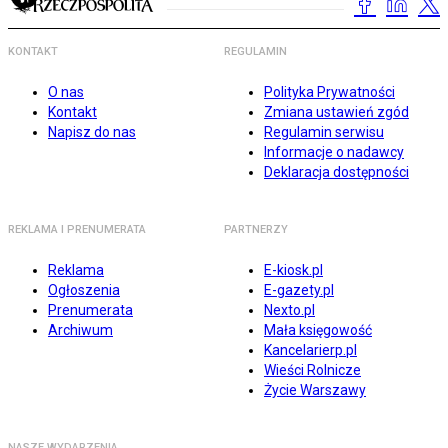
KONTAKT
REGULAMIN
O nas
Polityka Prywatności
Kontakt
Zmiana ustawień zgód
Napisz do nas
Regulamin serwisu
Informacje o nadawcy
Deklaracja dostępności
REKLAMA I PRENUMERATA
PARTNERZY
Reklama
E-kiosk.pl
Ogłoszenia
E-gazety.pl
Prenumerata
Nexto.pl
Archiwum
Mała księgowość
Kancelarierp.pl
Wieści Rolnicze
Życie Warszawy
NASZE WYDARZENIA