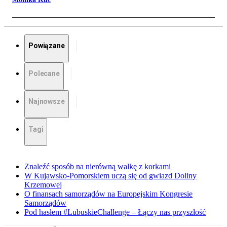
Powiązane
Polecane
Najnowsze
Tagi
Znaleźć sposób na nierówną walkę z korkami
W Kujawsko-Pomorskiem uczą się od gwiazd Doliny
Krzemowej
O finansach samorządów na Europejskim Kongresie
Samorządów
Pod hasłem #LubuskieChallenge – Łączy nas przyszłość