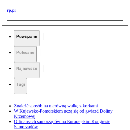
rp.pl
Powiązane
Polecane
Najnowsze
Tagi
Znaleźć sposób na nierówną walkę z korkami
W Kujawsko-Pomorskiem uczą się od gwiazd Doliny
Krzemowej
O finansach samorządów na Europejskim Kongresie
Samorządów