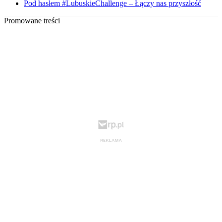
Pod hasłem #LubuskieChallenge – Łączy nas przyszłość
Promowane treści