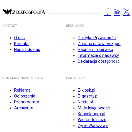
KONTAKT
REGULAMIN
O nas
Polityka Prywatności
Kontakt
Zmiana ustawień zgód
Napisz do nas
Regulamin serwisu
Informacje o nadawcy
Deklaracja dostępności
REKLAMA I PRENUMERATA
PARTNERZY
Reklama
E-kiosk.pl
Ogłoszenia
E-gazety.pl
Prenumerata
Nexto.pl
Archiwum
Mała księgowość
Kancelarierp.pl
Wieści Rolnicze
Życie Warszawy