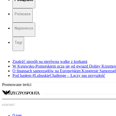
Polecane
Najnowsze
Tagi
Znaleźć sposób na nierówną walkę z korkami
W Kujawsko-Pomorskiem uczą się od gwiazd Doliny Krzemo
O finansach samorządów na Europejskim Kongresie Samorzą
Pod hasłem #LubuskieChallenge – Łączy nas przyszłość
Promowane treści
KONTAKT
O nas