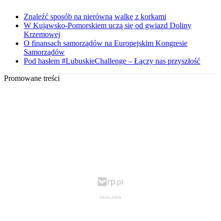
Znaleźć sposób na nierówną walkę z korkami
W Kujawsko-Pomorskiem uczą się od gwiazd Doliny
Krzemowej
O finansach samorządów na Europejskim Kongresie
Samorządów
Pod hasłem #LubuskieChallenge – Łączy nas przyszłość
Promowane treści