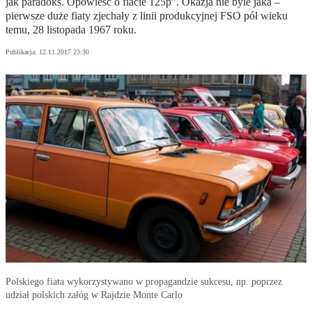
jak paradoks. Opowieść o fiacie 125p”. Okazja nie byle jaka –
pierwsze duże fiaty zjechały z linii produkcyjnej FSO pół wieku
temu, 28 listopada 1967 roku.
Publikacja:
12.11.2017 23:30
Polskiego fiata wykorzystywano w propagandzie sukcesu, np. poprzez
udział polskich załóg w Rajdzie Monte Carlo