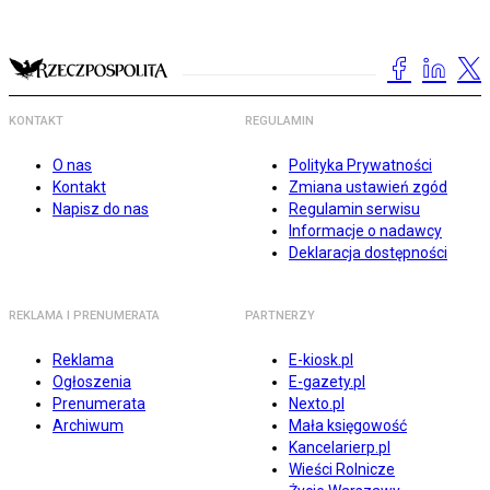
KONTAKT
REGULAMIN
O nas
Polityka Prywatności
Kontakt
Zmiana ustawień zgód
Napisz do nas
Regulamin serwisu
Informacje o nadawcy
Deklaracja dostępności
REKLAMA I PRENUMERATA
PARTNERZY
Reklama
E-kiosk.pl
Ogłoszenia
E-gazety.pl
Prenumerata
Nexto.pl
Archiwum
Mała księgowość
Kancelarierp.pl
Wieści Rolnicze