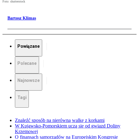
Foto: shutterstock
Bartosz Klimas
Powiązane
Polecane
Najnowsze
Tagi
Znaleźć sposób na nierówną walkę z korkami
W Kujawsko-Pomorskiem uczą się od gwiazd Doliny
Krzemowej
O finansach samorządów na Europejskim Kongresie