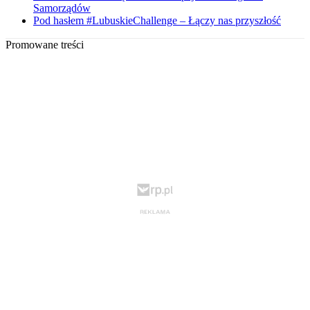
Samorządów
Pod hasłem #LubuskieChallenge – Łączy nas przyszłość
Promowane treści