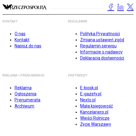
KONTAKT
REGULAMIN
O nas
Polityka Prywatności
Kontakt
Zmiana ustawień zgód
Napisz do nas
Regulamin serwisu
Informacje o nadawcy
Deklaracja dostępności
REKLAMA I PRENUMERATA
PARTNERZY
Reklama
E-kiosk.pl
Ogłoszenia
E-gazety.pl
Prenumerata
Nexto.pl
Archiwum
Mała księgowość
Kancelarierp.pl
Wieści Rolnicze
Życie Warszawy