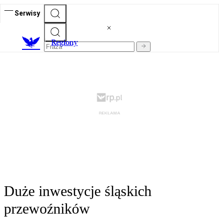
Serwisy
R
egiony
Duże inwestycje śląskich
przewoźników