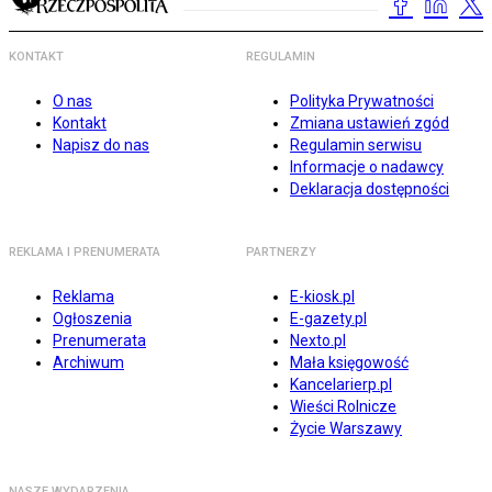
KONTAKT
REGULAMIN
O nas
Polityka Prywatności
Kontakt
Zmiana ustawień zgód
Napisz do nas
Regulamin serwisu
Informacje o nadawcy
Deklaracja dostępności
REKLAMA I PRENUMERATA
PARTNERZY
Reklama
E-kiosk.pl
Ogłoszenia
E-gazety.pl
Prenumerata
Nexto.pl
Archiwum
Mała księgowość
Kancelarierp.pl
Wieści Rolnicze
Życie Warszawy
NASZE WYDARZENIA