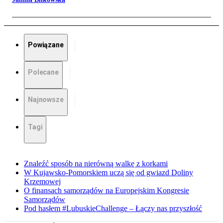
Powiązane
Polecane
Najnowsze
Tagi
Znaleźć sposób na nierówną walkę z korkami
W Kujawsko-Pomorskiem uczą się od gwiazd Doliny
Krzemowej
O finansach samorządów na Europejskim Kongresie
Samorządów
Pod hasłem #LubuskieChallenge – Łączy nas przyszłość