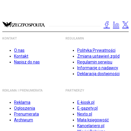
KONTAKT
REGULAMIN
O nas
Polityka Prywatności
Kontakt
Zmiana ustawień zgód
Napisz do nas
Regulamin serwisu
Informacje o nadawcy
Deklaracja dostępności
REKLAMA I PRENUMERATA
PARTNERZY
Reklama
E-kiosk.pl
Ogłoszenia
E-gazety.pl
Prenumerata
Nexto.pl
Archiwum
Mała księgowość
Kancelarierp.pl