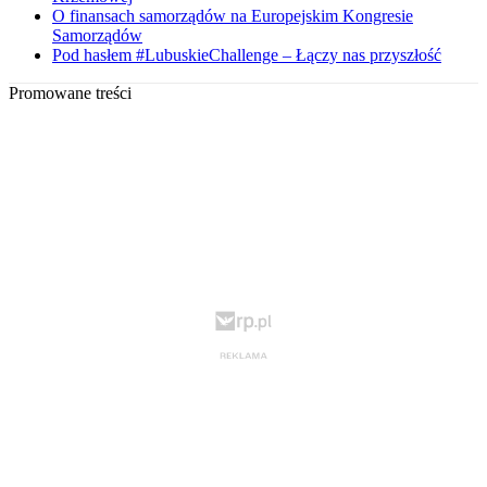
O finansach samorządów na Europejskim Kongresie
Samorządów
Pod hasłem #LubuskieChallenge – Łączy nas przyszłość
Promowane treści