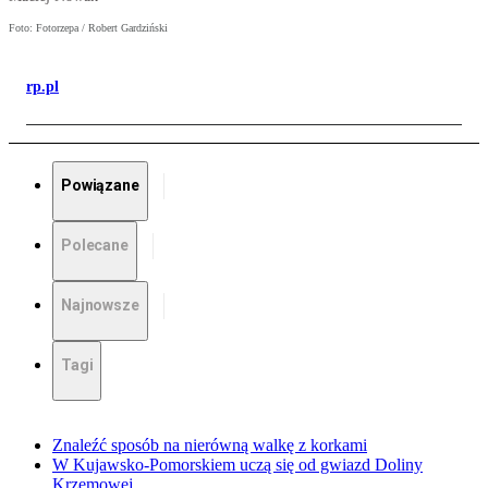
Foto: Fotorzepa / Robert Gardziński
rp.pl
Powiązane
Polecane
Najnowsze
Tagi
Znaleźć sposób na nierówną walkę z korkami
W Kujawsko-Pomorskiem uczą się od gwiazd Doliny
Krzemowej