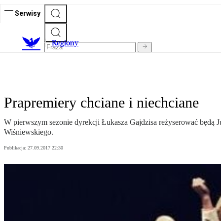
Serwisy
R
egiony
Prapremiery chciane i niechciane
W pierwszym sezonie dyrekcji Łukasza Gajdzisa reżyserować będą Ju
Wiśniewskiego.
Publikacja:
27.09.2017 22:30