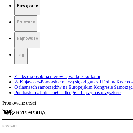
Powiązane
Polecane
Najnowsze
Tagi
Znaleźć sposób na nierówną walkę z korkami
W Kujawsko-Pomorskiem uczą się od gwiazd Doliny Krzemo
O finansach samorządów na Europejskim Kongresie Samorzą
Pod hasłem #LubuskieChallenge – Łączy nas przyszłość
Promowane treści
KONTAKT