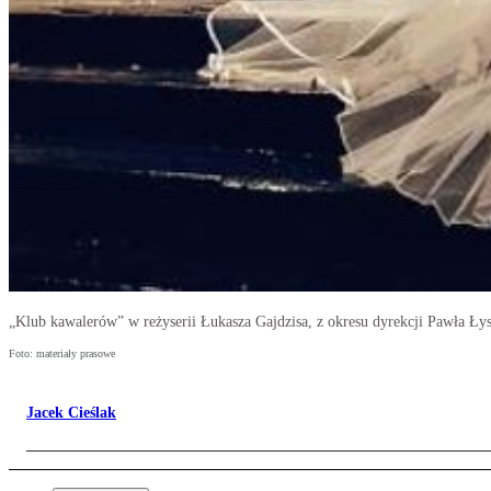
„Klub kawalerów” w reżyserii Łukasza Gajdzisa, z okresu dyrekcji Pawła Łys
Foto: materiały prasowe
Jacek Cieślak