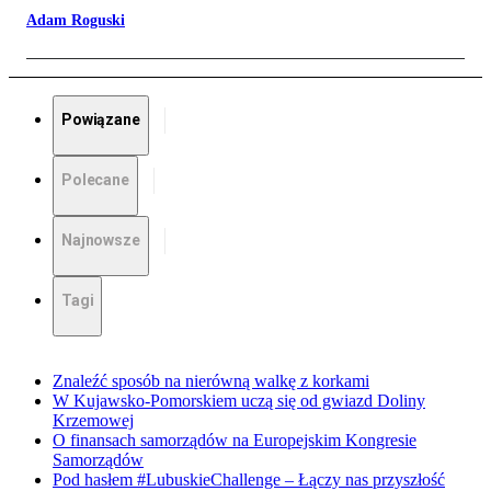
Adam Roguski
Powiązane
Polecane
Najnowsze
Tagi
Znaleźć sposób na nierówną walkę z korkami
W Kujawsko-Pomorskiem uczą się od gwiazd Doliny
Krzemowej
O finansach samorządów na Europejskim Kongresie
Samorządów
Pod hasłem #LubuskieChallenge – Łączy nas przyszłość