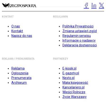
KONTAKT
REGULAMIN
O nas
Polityka Prywatności
Kontakt
Zmiana ustawień zgód
Napisz do nas
Regulamin serwisu
Informacje o nadawcy
Deklaracja dostępności
REKLAMA I PRENUMERATA
PARTNERZY
Reklama
E-kiosk.pl
Ogłoszenia
E-gazety.pl
Prenumerata
Nexto.pl
Archiwum
Mała księgowość
Kancelarierp.pl
Wieści Rolnicze
Życie Warszawy