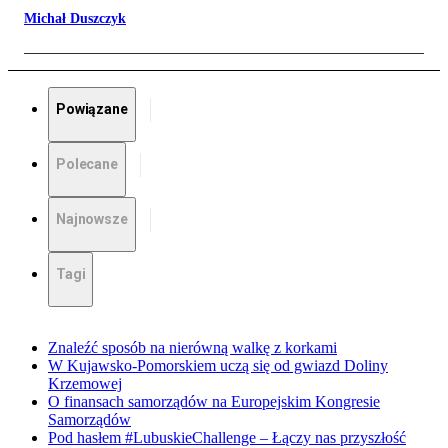
Michał Duszczyk
Powiązane
Polecane
Najnowsze
Tagi
Znaleźć sposób na nierówną walkę z korkami
W Kujawsko-Pomorskiem uczą się od gwiazd Doliny
Krzemowej
O finansach samorządów na Europejskim Kongresie
Samorządów
Pod hasłem #LubuskieChallenge – Łączy nas przyszłość