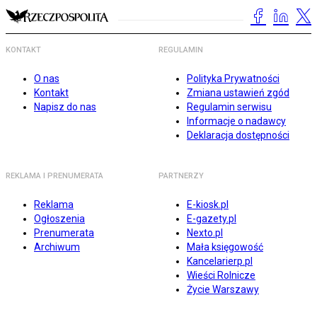
KONTAKT
REGULAMIN
O nas
Polityka Prywatności
Kontakt
Zmiana ustawień zgód
Napisz do nas
Regulamin serwisu
Informacje o nadawcy
Deklaracja dostępności
REKLAMA I PRENUMERATA
PARTNERZY
Reklama
E-kiosk.pl
Ogłoszenia
E-gazety.pl
Prenumerata
Nexto.pl
Archiwum
Mała księgowość
Kancelarierp.pl
Wieści Rolnicze
Życie Warszawy