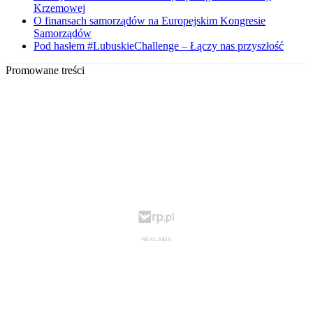
Krzemowej
O finansach samorządów na Europejskim Kongresie
Samorządów
Pod hasłem #LubuskieChallenge – Łączy nas przyszłość
Promowane treści