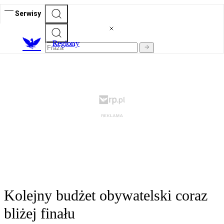
Serwisy
R
egiony
Kolejny budżet obywatelski coraz
bliżej finału