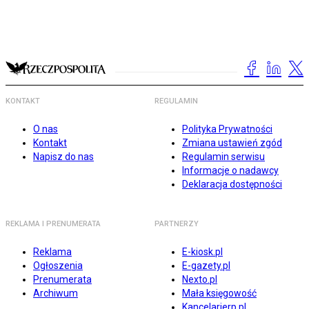
KONTAKT
REGULAMIN
O nas
Polityka Prywatności
Kontakt
Zmiana ustawień zgód
Napisz do nas
Regulamin serwisu
Informacje o nadawcy
Deklaracja dostępności
REKLAMA I PRENUMERATA
PARTNERZY
Reklama
E-kiosk.pl
Ogłoszenia
E-gazety.pl
Prenumerata
Nexto.pl
Archiwum
Mała księgowość
Kancelarierp.pl