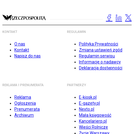
KONTAKT
REGULAMIN
O nas
Polityka Prywatności
Kontakt
Zmiana ustawień zgód
Napisz do nas
Regulamin serwisu
Informacje o nadawcy
Deklaracja dostępności
REKLAMA I PRENUMERATA
PARTNERZY
Reklama
E-kiosk.pl
Ogłoszenia
E-gazety.pl
Prenumerata
Nexto.pl
Archiwum
Mała księgowość
Kancelarierp.pl
Wieści Rolnicze
Życie Warszawy