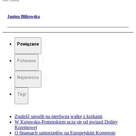
Foto: Fotolia
Janina Blikowska
Powiązane
Polecane
Najnowsze
Tagi
Znaleźć sposób na nierówną walkę z korkami
W Kujawsko-Pomorskiem uczą się od gwiazd Doliny
Krzemowej
O finansach samorządów na Europejskim Kongresie