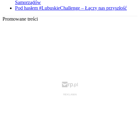
Samorządów
Pod hasłem #LubuskieChallenge – Łączy nas przyszłość
Promowane treści