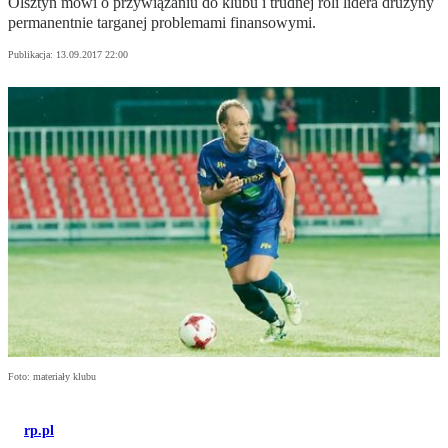
Olsztyn mówi o przywiązaniu do klubu i trudnej roli lidera drużyny
permanentnie targanej problemami finansowymi.
Publikacja:
13.09.2017 22:00
Foto: materiały klubu
rp.pl