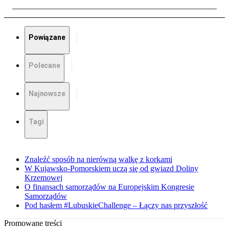
Powiązane
Polecane
Najnowsze
Tagi
Znaleźć sposób na nierówną walkę z korkami
W Kujawsko-Pomorskiem uczą się od gwiazd Doliny
Krzemowej
O finansach samorządów na Europejskim Kongresie
Samorządów
Pod hasłem #LubuskieChallenge – Łączy nas przyszłość
Promowane treści