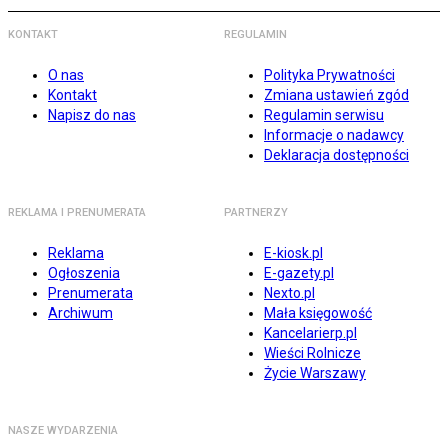
KONTAKT
REGULAMIN
O nas
Polityka Prywatności
Kontakt
Zmiana ustawień zgód
Napisz do nas
Regulamin serwisu
Informacje o nadawcy
Deklaracja dostępności
REKLAMA I PRENUMERATA
PARTNERZY
Reklama
E-kiosk.pl
Ogłoszenia
E-gazety.pl
Prenumerata
Nexto.pl
Archiwum
Mała księgowość
Kancelarierp.pl
Wieści Rolnicze
Życie Warszawy
NASZE WYDARZENIA